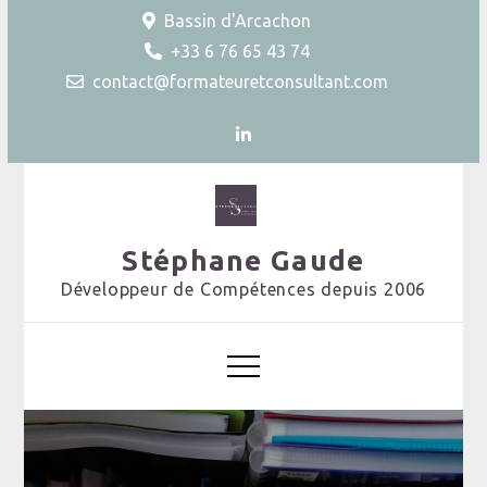
Skip
Bassin d'Arcachon
to
+33 6 76 65 43 74
content
contact@formateuretconsultant.com
Stéphane Gaude
Développeur de Compétences depuis 2006